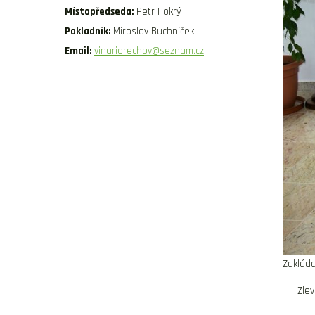
Místopředseda:
Petr Hokrý
Pokladník:
Miroslav Buchníček
Email:
vinariorechov@seznam.cz
Zakláda
Zlev