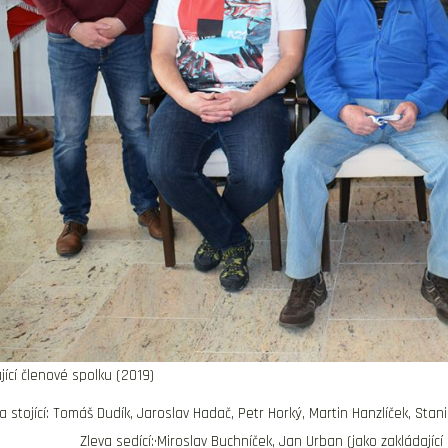
jící členové spolku (2019)
a stojící: Tomáš Dudík, Jaroslav Hadač, Petr Horký, Martin Hanzlíček, Stan
Zleva sedící:·Miroslav Buchníček, Jan Urban (jako zakládajíc