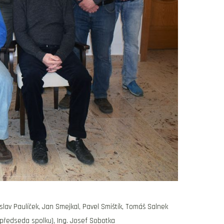
islav Paulíček, Jan Smejkal, Pavel Smištík, Tomáš Salnek
í předseda spolku), Ing. Josef Sobotka