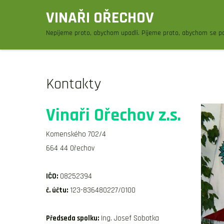
Skip
VINAŘI OŘECHOV
to
Nepijeme proto, abychom upadli. Pijeme proto, abychom se po
content
Kontakty
Vinaři Ořechov z.s.
Komenského 702/4
664 44 Ořechov
IČO:
08252394
č. účtu:
123-836480227/0100
Předseda spolku:
Ing. Josef Sobotka